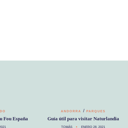
/
EDO
ANDORRA
PARQUES
 du Fou España
Guía útil para visitar Naturlandia
2021
TOMÁS
ENERO 28, 2021