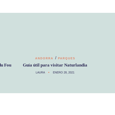
/
ANDORRA
PARQUES
du Fou
Guía útil para visitar Naturlandia
LAURA
ENERO 28, 2021